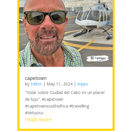
capetown
by
Editor
|
May 11, 2024
|
viajes
"Volar sobre Ciudad del Cabo es un placer
de lujo". #capetown
#capetownsouthafrica #travelling
#Virtuoso
read more