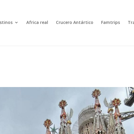
stinos
Africa real
Crucero Antártico
Famtrips
Tr